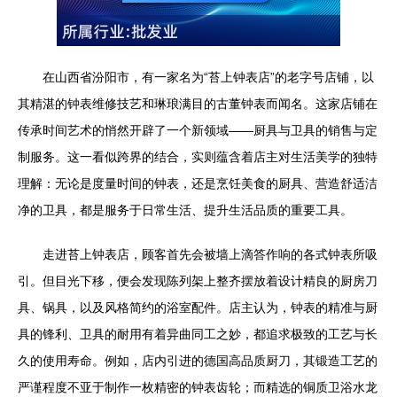
在山西省汾阳市，有一家名为“苔上钟表店”的老字号店铺，以
其精湛的钟表维修技艺和琳琅满目的古董钟表而闻名。这家店铺在
传承时间艺术的悄然开辟了一个新领域——厨具与卫具的销售与定
制服务。这一看似跨界的结合，实则蕴含着店主对生活美学的独特
理解：无论是度量时间的钟表，还是烹饪美食的厨具、营造舒适洁
净的卫具，都是服务于日常生活、提升生活品质的重要工具。
走进苔上钟表店，顾客首先会被墙上滴答作响的各式钟表所吸
引。但目光下移，便会发现陈列架上整齐摆放着设计精良的厨房刀
具、锅具，以及风格简约的浴室配件。店主认为，钟表的精准与厨
具的锋利、卫具的耐用有着异曲同工之妙，都追求极致的工艺与长
久的使用寿命。例如，店内引进的德国高品质厨刀，其锻造工艺的
严谨程度不亚于制作一枚精密的钟表齿轮；而精选的铜质卫浴水龙