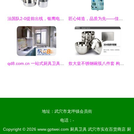
法国队2-0提前出线，银鹰电器祝贺胜利，厨卫品质致敬拼搏精神
匠心铸造，品质为先——佳木斯市广生厨房设备有限公司引领餐饮装备新潮流
qd8.com.cn 一站式厨具卫具选购指南，打造品质生活空间
炊大皇不锈钢碗筷八件套 构筑现代厨房的品质与简约美学
地址：武穴市龙坪镇会员街
电话：-
Copyright © 2026
www.gptwei.com
厨具卫具
武穴市实在百货商店
厨