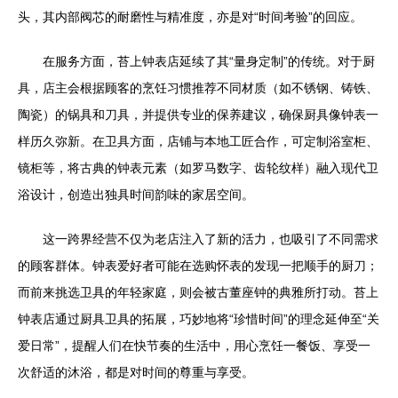
头，其内部阀芯的耐磨性与精准度，亦是对“时间考验”的回应。
在服务方面，苔上钟表店延续了其“量身定制”的传统。对于厨
具，店主会根据顾客的烹饪习惯推荐不同材质（如不锈钢、铸铁、
陶瓷）的锅具和刀具，并提供专业的保养建议，确保厨具像钟表一
样历久弥新。在卫具方面，店铺与本地工匠合作，可定制浴室柜、
镜柜等，将古典的钟表元素（如罗马数字、齿轮纹样）融入现代卫
浴设计，创造出独具时间韵味的家居空间。
这一跨界经营不仅为老店注入了新的活力，也吸引了不同需求
的顾客群体。钟表爱好者可能在选购怀表的发现一把顺手的厨刀；
而前来挑选卫具的年轻家庭，则会被古董座钟的典雅所打动。苔上
钟表店通过厨具卫具的拓展，巧妙地将“珍惜时间”的理念延伸至“关
爱日常”，提醒人们在快节奏的生活中，用心烹饪一餐饭、享受一
次舒适的沐浴，都是对时间的尊重与享受。