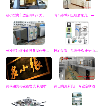
超小型房车适合你吗？关于皮卡旅居车的厨具卫具理性思考
青岛市城阳区明辉家具厂——聚焦门窗、厨卫领域，诚邀加盟，共创财富
长沙市油烟净化设备制作安装与厨具卫具一体化解决方案
匠心制造，品质传承 走进山东省博兴县特澳达商用厨具设备制造厂
跨界融资与破圈尝试 从哈啰出行获投到张小泉的美妆布局
南山商用厨具厂 专业定制酒楼厨房设备与厨具卫具的一站式解决方案