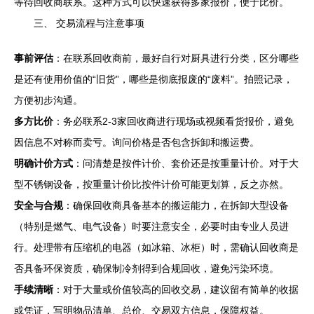
等待回收商联系。这种方式可以快速获得多家报价，便于比价。
三、 交易流程与注意事项
事前评估
：在联系回收商前，最好自行对厨具进行分类，区分哪些
是还有使用价值的“旧货”，哪些是彻底报废的“废料”。拍照记录，
方便初步沟通。
多方比价
：务必联系2-3家回收商进行现场或视频看货报价，避免
因信息不对称而卖亏。询问价格是否包含拆卸和搬运费。
明确计价方式
：问清楚是按件计价、套价还是按重量计价。对于大
型不锈钢设备，按重量计价比按件计价可能更划算，反之亦然。
安全与合规
：确保回收商具备基本的搬运能力，在拆卸大型设备
（特别是燃气、电气设备）时要注意安全，必要时由专业人员进
行。处理带有压缩机的电器（如冰箱、冰柜）时，需确认回收商是
否具备环保资质，确保制冷剂得到合规回收，避免污染环境。
手续清晰
：对于大量或价值较高的回收交易，建议留有简单的收据
或凭证，写明物品清单、总价、交易双方信息，保障权益。