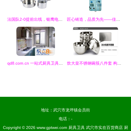
法国队2-0提前出线，银鹰电器祝贺胜利，厨卫品质致敬拼搏精神
匠心铸造，品质为先——佳木斯市广生厨房设备有限公司引领餐饮装备新潮流
qd8.com.cn 一站式厨具卫具选购指南，打造品质生活空间
炊大皇不锈钢碗筷八件套 构筑现代厨房的品质与简约美学
地址：武穴市龙坪镇会员街
电话：-
Copyright © 2026
www.gptwei.com
厨具卫具
武穴市实在百货商店
厨