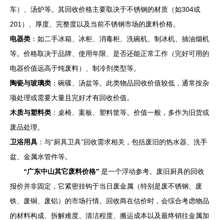
车）、汤炉等。其回收价格主要取决于不锈钢的材质（如304或
201）、厚度、完整度以及当前不锈钢市场的废料价格。
电器类
：如二手冰箱、冰柜、消毒柜、洗碗机、制冰机、抽油烟机
等。价格取决于品牌、使用年限、是否还能正常工作（完好可用的
电器价值远高于纯废料）、制冷剂类型等。
陶瓷与玻璃类
：碗碟、汤盆等。此类物品回收价值较低，通常按杂
项处理或需要大量且完好才有回收价值。
木质与塑料类
：桌椅、案板、塑料筐等。价值一般，多作为旧货或
废品处理。
卫浴用具
：与“厨具卫具”回收需求相关，包括废旧的热水器、洗手
盆、金属水管件等。
“广东中山其它废料价格”
是一个浮动参考。废旧厨具的回收
报价并非固定，它紧密挂钩于当日废金属（特别是废不锈钢、废
铁、废铜、废铝）的市场行情。回收商在估价时，会综合考虑物品
的材料构成、拆解难度、清洁程度、搬运成本以及最终销往金属加