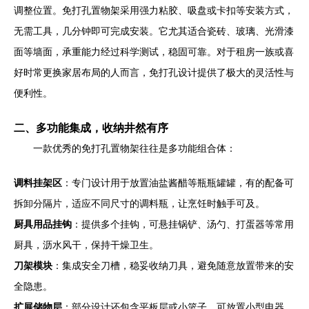
调整位置。免打孔置物架采用强力粘胶、吸盘或卡扣等安装方式，
无需工具，几分钟即可完成安装。它尤其适合瓷砖、玻璃、光滑漆
面等墙面，承重能力经过科学测试，稳固可靠。对于租房一族或喜
好时常更换家居布局的人而言，免打孔设计提供了极大的灵活性与
便利性。
二、多功能集成，收纳井然有序
一款优秀的免打孔置物架往往是多功能组合体：
调料挂架区
：专门设计用于放置油盐酱醋等瓶瓶罐罐，有的配备可
拆卸分隔片，适应不同尺寸的调料瓶，让烹饪时触手可及。
厨具用品挂钩
：提供多个挂钩，可悬挂锅铲、汤勺、打蛋器等常用
厨具，沥水风干，保持干燥卫生。
刀架模块
：集成安全刀槽，稳妥收纳刀具，避免随意放置带来的安
全隐患。
扩展储物层
：部分设计还包含平板层或小篮子，可放置小型电器、